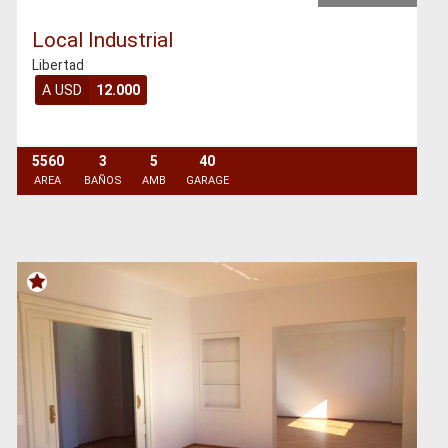
Local Industrial
Libertad
A USD
12.000
5560
3
5
40
AREA
BAÑOS
AMB
GARAGE