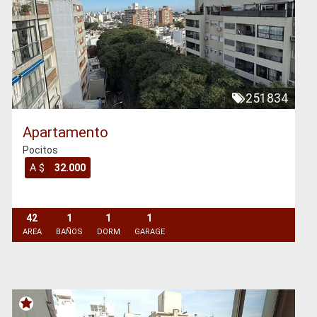
251834
Apartamento
Pocitos
A $
32.000
42
1
1
1
AREA
BAÑOS
DORM
GARAGE