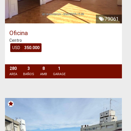
79061
Oficina
Centro
USD
350.000
280
3
8
1
AREA
BAÑOS
AMB
GARAGE