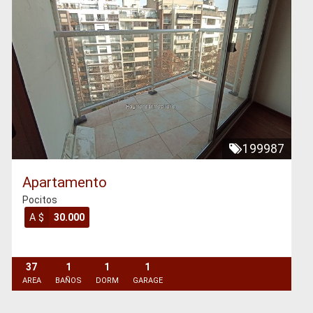
199987
Apartamento
Pocitos
A $
30.000
37
1
1
1
AREA
BAÑOS
DORM
GARAGE