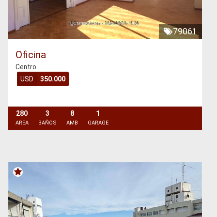
79061
Oficina
Centro
USD
350.000
280
3
8
1
AREA
BAÑOS
AMB
GARAGE