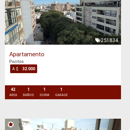
251834
Apartamento
Pocitos
A $
32.000
42
1
1
1
AREA
BAÑOS
DORM
GARAGE