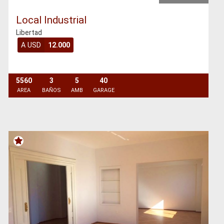
Local Industrial
Libertad
A USD
12.000
5560
3
5
40
AREA
BAÑOS
AMB
GARAGE