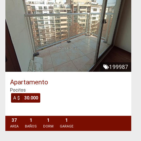
199987
Apartamento
Pocitos
A $
30.000
37
1
1
1
AREA
BAÑOS
DORM
GARAGE